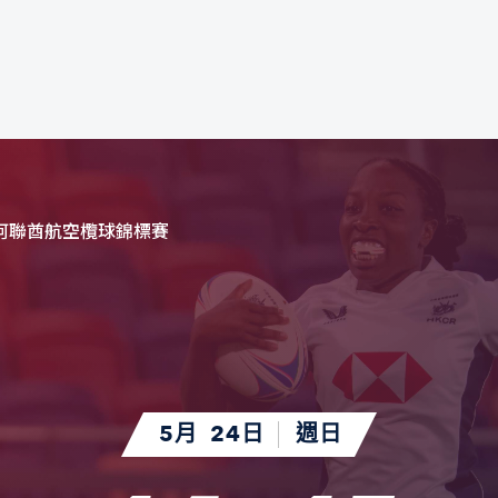
子阿聯酋航空欖球錦標賽
5月
24日
週日