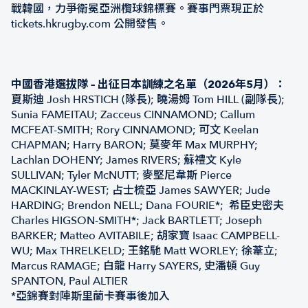
戰韓國，力爭衛冕亞洲欖球錦標賽。賽事門票現正於
tickets.hkrugby.com 公開發售。
中國香港選拔隊 – 出征日本訓練之名單（2026年5月）：
夏斯迪 Josh HRSTICH (隊長); 曉湯姆 Tom HILL (副隊長);
Sunia FAMEITAU; Zacceus CINNAMOND; Callum
MCFEAT-SMITH; Rory CINNAMOND; 可文 Keelan
CHAPMAN; Harry BARON; 莫麥年 Max MURPHY;
Lachlan DOHENY; James RIVERS; 蘇禮文 Kyle
SULLIVAN; Tyler McNUTT; 麥堅尼韋斯 Pierce
MACKINLAY-WEST; 占士梳亞 James SAWYER; Jude
HARDING; Brendon NELL; Dana FOURIE*; 希臣史密夫
Charles HIGSON-SMITH*; Jack BARTLETT; Joseph
BARKER; Matteo AVITABILE; 胡家寶 Isaac CAMPBELL-
WU; Max THRELKELD; 王銘馳 Matt WORLEY; 徐葦立;
Marcus RAMAGE; 白龍 Harry SAYERS, 史潘頓 Guy
SPANTON, Paul ALTIER
*亞錦賽對陣斯里蘭卡賽事後加入