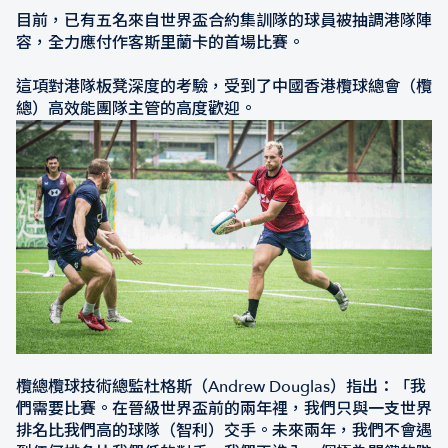
目前，已有五名來自世界盃合約集訓隊的球員被抽調港隊陣
容，全力應付作客斯里蘭卡的首場比賽。
這項對港隊板凳深度的考驗，受到了中國香港欖球總會（欖
總）高效能團隊主管的高度歡迎。
欖總欖球技術總監杜格斯（Andrew Douglas）指出：「我
們需要比賽。在晉級世界盃前的兩年裡，我們只與一支世界
排名比我們高的球隊（智利）交手。未來兩年，我們不會遇