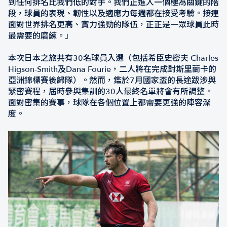
到任何排名比我們低的對手。我們正進入一個極為關鍵的階
段，球員的表現、韌性以及適應力每週都在接受考驗。接連
面對世界排名更高、實力強勁的隊伍，正正是一眾球員此時
最需要的磨練。」
本次日本之旅共有30名球員入選（包括希臣史密夫 Charles
Higson-Smith及Dana Fourie，二人將在完成對斯里蘭卡的
亞洲錦標賽後歸隊）。然而，鑑於7月國家盃的長途跋涉與
緊密賽程，屆時參與集訓的30人最終名單將會有所調整。
面對密集的賽事，球隊在各個位置上都需要更強的陣容深
度。