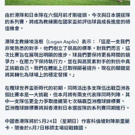
由於港隊和日本隊在六個月前才剛碰頭，今次與日本選拔隊
的系列賽，將成為教練團在國家盃前評估球員成長進度的絕
佳機會。
港隊主教練埃洛根（Logan Asplin）表示：「這是一支我們
非常熟悉的對手，他們樹立了很高的標準。對我們而言，這
次比賽旨在展現出明顯的進步，球員們要保持更長時間的競
爭力、在壓力下保持執行力，並在與高質素對手的對抗中真
正挑戰自己。我們在體能上已取得顯著提升，現在的關鍵是
將其轉化為球場上的穩定發揮。」
在欖球世界盃新時代的初期，同時派出多支隊伍出戰亞洲各
個比賽本是一大挑戰，但本月將有兩支代表隊同時列陣，其
中一支隊伍更全力爭取連續第七次稱霸亞洲欖球錦標賽。
亞洲欖球錦標賽將與香港對日本選拔隊的系列賽同期進行。
中國香港隊將於5月24日（星期日）作客科倫坡對陣斯里蘭
卡，隨後於6月7日移師主場迎戰韓國。