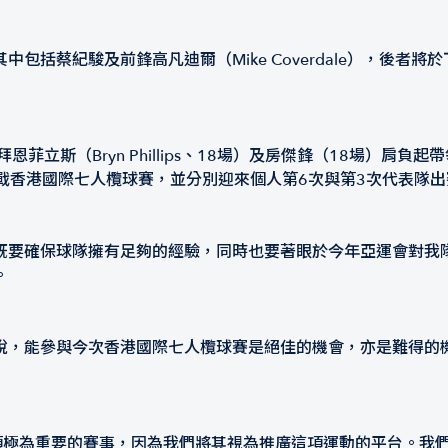
包括蔡紀駿及前鋒高凡迪爾（Mike Coverdale），後者
同拜恩菲立斯（Bryn Phillips、18場）及房傑鋒（18場）肩
ox）將第二度出戰香港國際七人欖球賽，並分別迎來個人第6次與第3次代表隊
既要確保球隊擁有足夠的經驗，同時也要著眼於今年亞運會對我
。
說，能參與今次香港國際七人欖球賽是絕佳的機會，亦是難得的
是一項極為重要的賽事，因為我們將其視為推廣這項運動的平台。