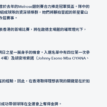
去年的Melrose銀劍賽合力捧走冠軍獎盃。隊中的
共同組成球隊的資深領導群，她們將夥拍冒起的新星霍山
）出戰今屆賽事。
表香港的首場比賽，將在啟德主場館的璀璨燈光下，
明日之星一展身手的機會。入選名單中有四位第一次參
、4場）及胡安埃索諾（Johnny Esono Mba OYANA、
富的經驗，因此，在香港取得理想表現的關鍵是在於如
年11月成功帶領球隊在全運會上奪得金牌。