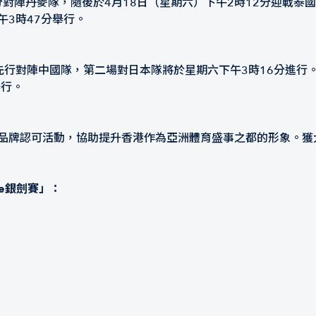
2分對陣丹麥隊，隨後於4月18日（星期六）下午2時12分迎戰
午3時47分舉行。
先行對陣中國隊，第二場對日本隊將於星期六下午3時16分進行。
舉行。
」品牌認可活動，協助提升香港作為亞洲體育盛事之都的形象。獲
se銀劍賽」：