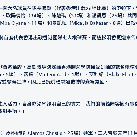
有六名球員在隊長陳穎（代表香港出戰26場比賽）的帶領下，曾於
場）、歐陽倩怡（34場）、陳楚琪（31場）和潘凱恩（25場）
uy Mba Oyana、11場）和畢凱桓（Micayla Baltazar、8場
）將首度代表香港出戰香港國際七人欖球賽，而植松明香更迎來代
爭衛冕金牌，高勳教練決定給香港體育學院接受訓練的數名欖球
場）、芮飛（Matt Rickard、4場）、艾利諾（Blake Elliot
會並奪得金牌，因此已提前體驗過啟德的賽場氛圍。
注入活力，自身亦渴望證明自己的實力。我們的前鋒陣容擁有豐
找到平衡。」
場）及蔡紀駿（James Christie、25場）領軍，二人曾於去