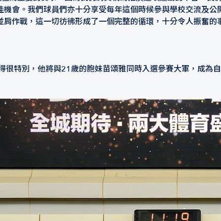
佳機會。我們球員們亦十分享受每年這個時候參與學校交流及公
並肩作戰，這一切彷彿形成了一個完整的循環，十分令人振奮的
，他將與21歲的胞妹苗頌雅同時入選參賽大軍，成為自華路雲（Rowan 