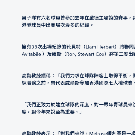
男子隊有六名球員曾參加去年在啟德主場館的賽事，其中
港隊球員中出賽場次最多的紀錄。
擁有38次出場紀錄的靴貝特（Liam Herbert）將聯
Avitabile ）及確斯（Rory Stewart C
高勳教練續稱：「我們力求在球隊陣容上取得平衡，
練職務之前，曾代表威爾斯參加香港國際七人欖球賽
「我們正致力於建立球隊的深度，對一眾年青球員來
度，對今年來說至為重要。」
高勳教練表示：「對我們來說，Melrose銀劍賽