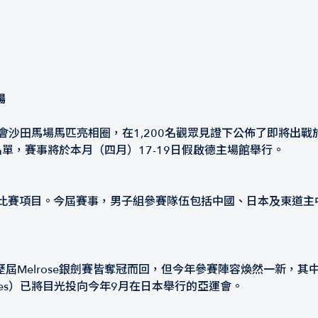
場
沙田馬場馬匹亮相圈，在1,200名觀眾見證下公佈了即將出戰於
名單，賽事將於本月（四月）17-19日假啟德主場館舉行。
新增的比賽項目。今屆賽事，男子組參賽隊伍包括中國、日本及東
屆Melrose銀劍賽皆奪冠而回，但今年參賽陣容煥然一新，
oves）已將目光投向今年9月在日本舉行的亞運會。