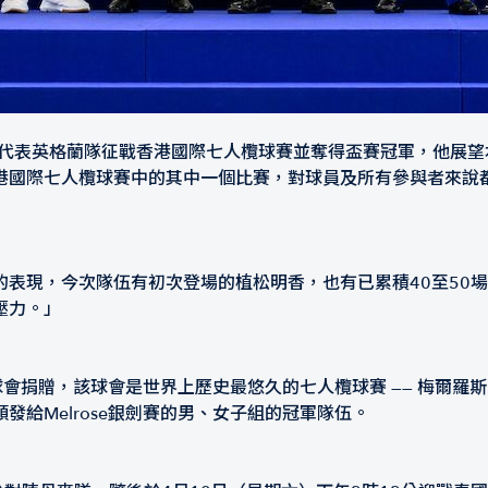
於2022年代表英格蘭隊征戰香港國際七人欖球賽並奪得盃賽冠軍，
港國際七人欖球賽中的其中一個比賽，對球員及所有參與者來說
的表現，今次隊伍有初次登場的植松明香，也有已累積40至50
壓力。」
會捐贈，該球會是世界上歷史最悠久的七人欖球賽 —— 梅爾羅斯七欖賽（
給Melrose銀劍賽的男、女子組的冠軍隊伍。