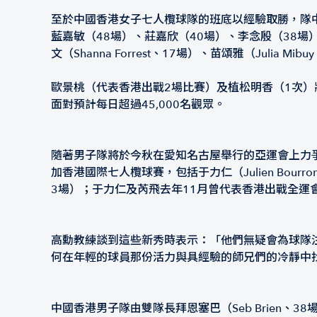
至於中國香港女子七人欖球隊的班底以經驗取勝，隊中
藍嘉敏（48場）、莊嘉欣（40場）、李念殷（38
文（Shanna Forrest、17場）、苗頌雅（Julia Mib
歐景桃（代表香港出戰2場比賽）及植松明香（1次
面對預計每日超過45,000名觀眾。
隨著男子隊將於今秋在愛知名古屋舉行的亞運會上力
加香港國際七人欖球賽，包括于力仁（Julien Bourron、5
3場）；于力仁及芮飛去年11月曾代表香港出戰全運
高勳教練談到這些新秀時表示：「他們無疑會為球隊
何在年輕的球員那份活力與具經驗的師兄們的冷靜中
中國香港男子隊由雙隊長拜恩塞巴（Seb Brien、38