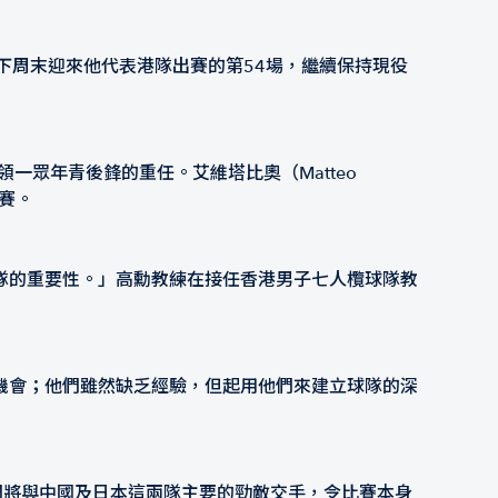
將於下周末迎來他代表港隊出賽的第54場，繼續保持現役
負起帶領一眾年青後鋒的重任。艾維塔比奧（Matteo
出賽。
隊的重要性。」高勳教練在接任香港男子七人欖球隊教
機會；他們雖然缺乏經驗，但起用他們來建立球隊的深
我們將與中國及日本這兩隊主要的勁敵交手，令比賽本身