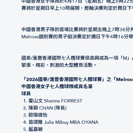
中國香港女子隊將於4月17日（星期五）晚上6時2
賽將於星期日早上10時展開，壓軸決賽則定於周日下
中國香港男子隊的首場比賽將於星期五晚上7時38分
Melrose銀劍賽的男子組決賽定於週日下午4時16分
國泰/滙豐香港國際七人欖球賽很高興成為一項「M
緊張、精彩、刺激的大型體育活動。
「2026國泰/滙豐香港國際七人欖球賽」之「Melro
中國香港女子七人欖球隊成員名單
球員
霍山文 Shanna FORREST
陳穎 CHAN (隊長)
歐陽倩怡
苗頌雅 Julia Mibuy MBA OYANA
藍嘉敏