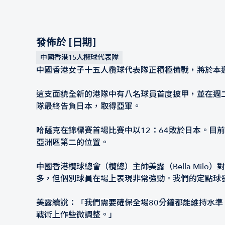
發佈於 [日期]
中國香港15人欖球代表隊
中國香港女子十五人欖球代表隊正積極備戰，將於本
這支面貌全新的港隊中有八名球員首度披甲，並在週
隊最終告負日本，取得亞軍。
哈薩克在錦標賽首場比賽中以12：64敗於日本。目前
亞洲區第二的位置。
中國香港欖球總會（欖總）主帥美露（Bella Mi
多，但個別球員在場上表現非常強勁。我們的定點球
美露續說：「我們需要確保全場80分鐘都能維持水
戰術上作些微調整。」