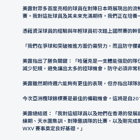
美露對眾多首度亮相的球員在對陣日本時展現出的流
賽。我對這批球員及其未來充滿期待。我們正在培養
憑藉資深球員的經驗與年輕球員初次踏上國際賽的幹
「我們在爭球和突破推進方面仍需努力，而且防守攔
美露指出了勝負關鍵：「哈薩克是一支體能強勁的隊
減少犯規，避免讓出太多的控球機會，防守必須非常
美露雖然期待週六能夠有更佳的表現，但亦指出球隊
今次亞洲欖球錦標賽是最佳的備戰機會。這將是自20
美露總結道：「我對這組球員以及她們在香港的發展
練期、天水圍集訓、對陣邀請隊的比賽，以及剛完成
WXV 賽事奠定良好基礎。」