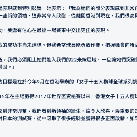
暢表現感到特別鼓舞，她表示：「我為她們的部分表現感到非常
一些新的領袖，這非常令人欣慰。從離開香港到現在，我們很高
勁，美露有信心在最後一場賽事中交出更佳的表現。
截的成功率尚未達標。但我希望球員能勇敢作賽，把握機會向哈
伍，我們必須阻止她們進入我們的22米線區域。一旦讓她們突破
穩固。」
的目標是在於今年9月在香港舉辦的「女子十五人欖球全球系列挑
15年在主場贏得2017年世界盃資格賽以來，香港女子十五人欖
感到非常興奮。我們看到新領袖的誕生，這令人欣喜。最重要的
對日本的測試賽，從中吸取了很多經驗並獲得很多正面啟發。如