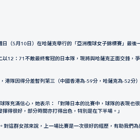
週日（5月10日）在哈薩克舉行的「亞洲欖球女子錦標賽」最後
二以12：71不敵最終奪冠的日本隊，現將與哈薩克正面交鋒，
，港隊因得分差暫列第三（中國香港為-59分，哈薩克為-52
lo）對球隊充滿信心，她表示：「對陣日本的比賽中，球隊的表現
發揮得很好，部分時間亦打得出色，特別是在下半場。」
準。對這群女孩來說，上一場比賽是一次很好的經歷，有助我們為