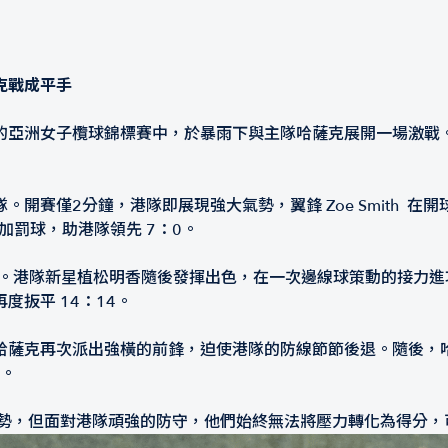
克戰成平手
亞洲女子欖球錦標賽中，於暴雨下與主隊哈薩克展開一場激戰。儘
賽僅2分鐘，港隊即展現強大氣勢，翼鋒 Zoe Smith 在開球
射入附加罰球，助港隊領先 7：0。
 追平比分。港隊新星植松明香隨後發揮出色，在一次邊線球策動的接
扳平 14：14。
次派出強橫的前鋒，迫使港隊的防線節節後退。隨後，哈薩克 8 號球
先。
優勢，但面對港隊頑強的防守，他們始終無法將壓力轉化為得分，