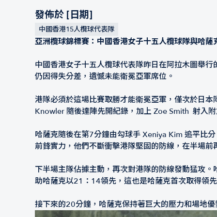
發佈於 [日期]
中國香港15人欖球代表隊
亞洲欖球錦標賽：中國香港女子十五人欖球隊與哈薩
中國香港女子十五人欖球代表隊昨日在阿拉木圖舉行的
仍因得失分差，遺憾未能衛冕亞軍席位。
港隊必須於這場比賽取勝才能衛冕亞軍，僅次於日本隊。開
Knowler 隨後達陣先開紀錄，加上 Zoe Smith 
哈薩克隨後在第7分鐘由勾球手 Xeniya Kim
前鋒實力，他們不斷衝擊港隊堅固的防線，在半場前再度
下半場主隊佔據主動，再次對港隊的防線發動猛攻。哈薩克再
助哈薩克以21：14領先，這也是哈薩克首次取得領
接下來的20分鐘，哈薩克保持著巨大的壓力和場地