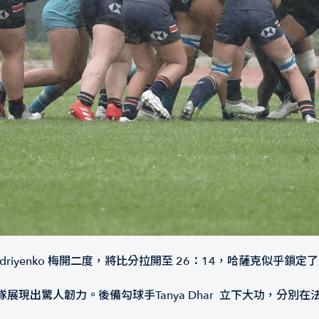
driyenko 梅開二度，將比分拉開至 26：14，哈薩克似乎鎖定
展現出驚人韌力。後備勾球手Tanya Dhar 立下大功，分別