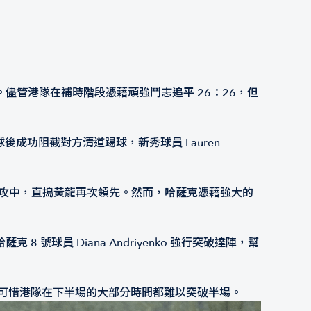
管港隊在補時階段憑藉頑強鬥志追平 26：26，但
後成功阻截對方清道踢球，新秀球員 Lauren
力進攻中，直搗黃龍再次領先。然而，哈薩克憑藉強大的
員 Diana Andriyenko 強行突破達陣，幫
可惜港隊在下半場的大部分時間都難以突破半場。