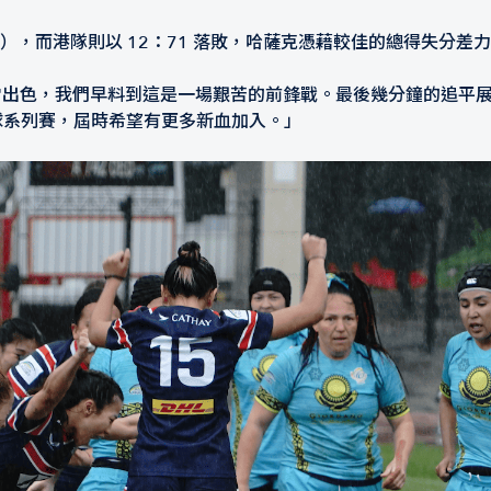
），而港隊則以 12：71 落敗，哈薩克憑藉較佳的總得失分差力
薩克表現非常出色，我們早料到這是一場艱苦的前鋒戰。最後幾分鐘的
全球系列賽，屆時希望有更多新血加入。」