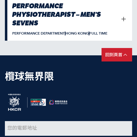
PERFORMANCE
PHYSIOTHERAPIST – MEN’S
SEVENS
PERFORMANCE DEPARTMENT
HONG KONG
FULL TIME
回到頁首
欖球無界限